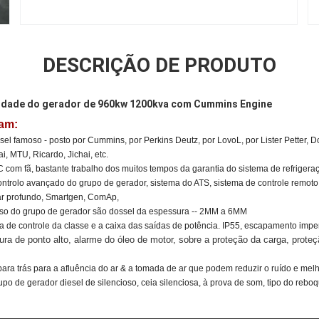
DESCRIÇÃO DE PRODUTO
alidade do gerador de 960kw 1200kva com Cummins Engine
zam:
l famoso - posto por Cummins, por Perkins Deutz, por LovoL, por Lister Petter, 
, MTU, Ricardo, Jichai, etc.
 com fã, bastante trabalho dos muitos tempos da garantia do sistema de refrigera
ntrolo avançado do grupo de gerador, sistema do ATS, sistema de controle remoto
ar profundo, Smartgen, ComAp,
 uso do grupo de gerador são dossel da espessura -- 2MM a 6MM
a de controle da classe e a caixa das saídas de potência. IP55, escapamento imper
ura de ponto alto, alarme do óleo de motor, sobre a proteção da carga, prote
-para trás para a afluência do ar & a tomada de ar que podem reduzir o ruído e melh
upo de gerador diesel de silencioso, ceia silenciosa, à prova de som, tipo do reboqu