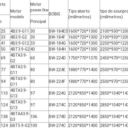
ets
Motor
power/kw
Motor
Tipo aberto
tipo do sounpr
BOBIG
modelo
(milímetros)
(milímetros)
o
Principal
25
4B3.9-G11
30
BW-184ES
1600*720*1300
2100*930*120
33
4B3.9-G2
30
BW-184F
1600*720*1300
2100*930*120
41
4B3.9-G12
33
BW-184G
1600*720*1300
2250*930*122
50
4BT3.9-G2
40
BW-184H
1600*720*1300
2250*930*122
4BTA3.9-
69
60
BW-224D
1750*770*1370
2450*970*125
G2
4BTA3.9-
77
80
BW-224E
1880*770*1400
2500*970*125
G11
4BTA3.9-
94
80
BW-224F
1880*770*1400
2500*970*125
G11
4BTA3.9-
110
97
BW-224G
2120*850*1400
2850*1040*14
G13
4BTA3.9-
124
97
BW-274C
2120*850*1400
2850*1040*14
G13
4BTAA3.9-
138
106
BW-274D
2120*850*1400
2850*1040*14
G3
124
6BT5.9-G2
100
BW-274C
2120*850*1400
2850*1040*14