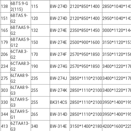
6BT5.9-G
138
115
BW-274D
2120*850*1400
2850*1040*14
2(115)
6BTA5.9-
151
120
BW-274D
2120*850*1400
2950*1040*14
G2
6BTAA5.9-
165
132
BW-274E
2350*850*1450
3000*1120*14
G2
6BTAA5.9-
179
150
BW-274E
2500*900*1600
3150*1120*15
G12
6CTA8.3-
206
170
BW-274F
2570*950*1850
3150*1120*15
G2
6CTAA8.3-
234
190
BW-274G
2570*950*1850
3400*1220*17
G2
6LTAA8.9-
275
235
BW-274J
2850*1110*2100
3400*1220*17
G2
6LTAA8.9-
303
255
BW-274K
2850*1110*2100
3400*1220*17
G3
6LTAA9.5-
330
255
BK314CS
2850*1110*2100
3950*1400*19
G3
6LTAA9.5-
344
265
BW-314D
2850*1110*2100
3950*1400*19
G1
6ZTAA13-
413
340
BW-314E
3150*1400*2180
4200*1600*22
G3