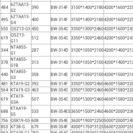
6ZTAA13-
484
390
BW-314F
3150*1400*2180
4200*1600*22
G2
6ZTAA13-
495
400
BW-314F
3150*1400*2180
4200*1600*22
G4
550
QSZ13-G3
450
BW-354C
3350*1300*2460
4200*1600*24
QSZ13-
619
512
BW-354C
3350*1300*2460
4200*1600*24
G11
NTA855-
344
287
BW-314D
3100*1050*2100
4200*1400*21
G1
NTA855-
378
313
BW-314D
3100*1050*2100
4200*1400*21
G1B
NTA855-
440
358
BW-314E
3100*1050*2100
4200*1500*21
G3
481
KTA19-G2
392
BW-314F
3350*1300*2460
4600*1580*22
564
KTA19-G3
463
BW-354C
3350*1300*2460
4600*1580*22
KTA19-
619
507
BW-354C
3350*1300*2460
4600*1580*22
G3A
KTAA19-
688
533
BW-354ES
3650*1500*2460
4600*2000*23
G5
756
QSK19-G5
608
BW-354E
3600*1900*2250
5000*2000*24
853
KT38-G
679
BW-354F
4300*1750*3125
5600*2200*25