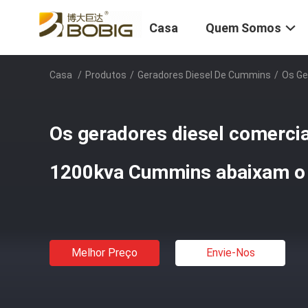
Casa
Quem Somos
Casa
/
Produtos
/
Geradores Diesel De Cummins
/
Os Ge
Os geradores diesel comerci
1200kva Cummins abaixam o 
Melhor Preço
Envie-Nos