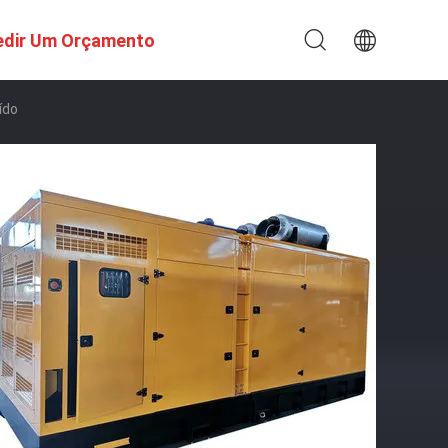
edir Um Orçamento
ído