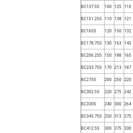
BC137.5S
100
125
110
BC151.25S
110
138
121
BC165S
120
150
132
BC178.75S
130
163
143
BC206.25S
150
188
165
BC233.75S
170
213
187
BC275S
200
250
220
BC302.5S
220
275
242
BC330S
240
300
264
BC343.75S
250
313
275
BC412.5S
300
375
330