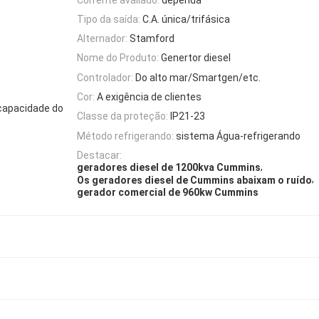
Tipo da saída:
C.A. única/trifásica
Alternador:
Stamford
Nome do Produto:
Genertor diesel
Controlador:
Do alto mar/Smartgen/etc.
Cor:
A exigência de clientes
 capacidade do
Classe da proteção:
IP21-23
Método refrigerando:
sistema Água-refrigerando
Destacar:
,
geradores diesel de 1200kva Cummins
,
Os geradores diesel de Cummins abaixam o ruído
gerador comercial de 960kw Cummins