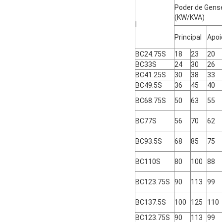
Poder de Gens
(KW/KVA)
l
Principal
Apoi
BC24.75S
18
23
20
BC33S
24
30
26
BC41.25S
30
38
33
BC49.5S
36
45
40
BC68.75S
50
63
55
BC77S
56
70
62
BC93.5S
68
85
75
BC110S
80
100
88
BC123.75S
90
113
99
BC137.5S
100
125
110
BC123.75S
90
113
99