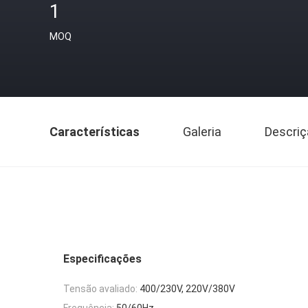
1
MOQ
Características
Galeria
Descriç
Especificações
Tensão avaliado:
400/230V, 220V/380V
Frequência:
50/60Hz