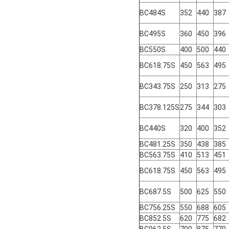
BC484S
352
440
387
BC495S
360
450
396
BC550S
400
500
440
BC618.75S
450
563
495
BC343.75S
250
313
275
BC378.125S
275
344
303
BC440S
320
400
352
BC481.25S
350
438
385
BC563.75S
410
513
451
BC618.75S
450
563
495
BC687.5S
500
625
550
BC756.25S
550
688
605
BC852.5S
620
775
682