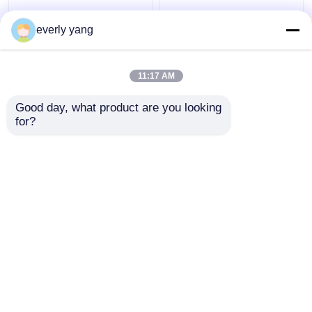
Grupo de gerador
Tipo aberto silencioso
diesel industrial de
Yuchai do gerador
everly yang
75kva 60kw Yuchai
diesel elétrico de IP23
com controlador DO
313kva 250kw
ALTO MAR
11:17 AM
Melhor preço
Melhor preço
Good day, what product are you looking 
for?
Fale Conosco
Fale Conosco
Veja mais
Casa
Mapa do Site
Fale Conosco
Desktop Site
Mapa do Site
Privacy Policy
Qualidade
Geradores diesel de Cummins
Fábrica