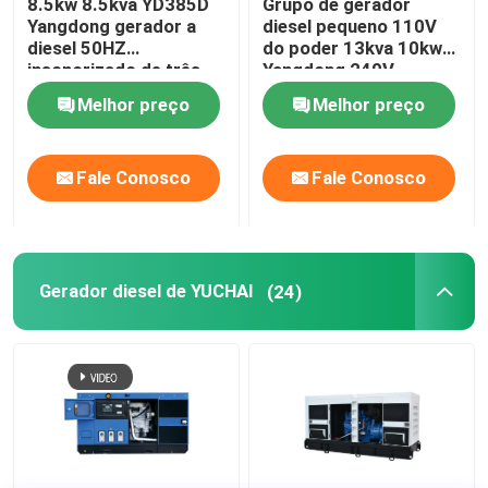
8.5kw 8.5kva YD385D
Grupo de gerador
Yangdong gerador a
diesel pequeno 110V
diesel 50HZ
do poder 13kva 10kw
insonorizado de três
Yangdong 240V
fases
Melhor preço
Melhor preço
Fale Conosco
Fale Conosco
Gerador diesel de YUCHAI
(24)