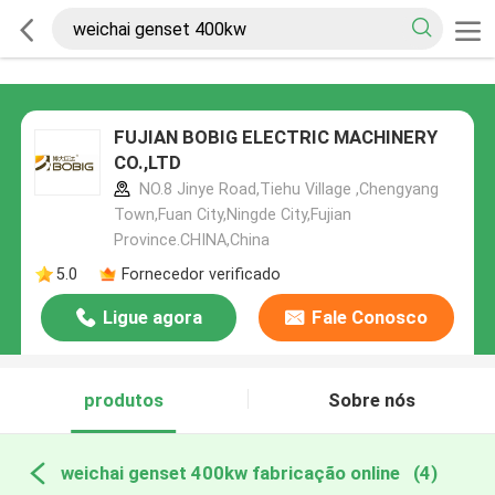
FUJIAN BOBIG ELECTRIC MACHINERY
CO.,LTD
NO.8 Jinye Road,Tiehu Village ,Chengyang
Town,Fuan City,Ningde City,Fujian
Province.CHINA,China
5.0
Fornecedor verificado
Ligue agora
Fale Conosco
produtos
Sobre nós
weichai genset 400kw fabricação online
(4)